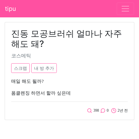
tipu
진동 모공브러쉬 얼마나 자주
해도 돼?
코스메틱
스크랩
내 방 추가
매일 해도 될까?
폼클렌징 하면서 할까 싶은데
398
0
2년 전