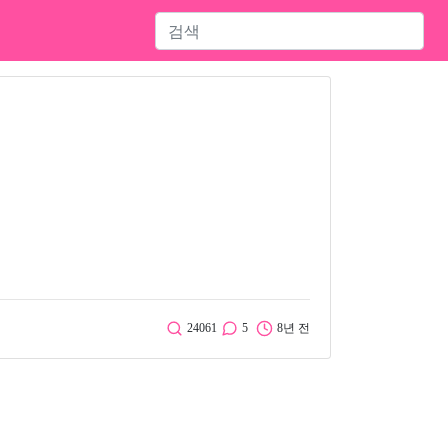
24061
5
8년 전