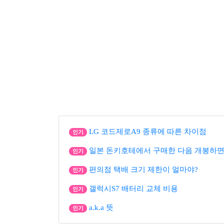
LG 코드제로A9 종류에 따른 차이점
인기
일본 돈키호테에서 구매한 다음 개봉하면
인기
편의점 택배 크기 제한이 얼마야?
인기
갤럭시S7 배터리 교체 비용
인기
a.k.a 뜻
인기