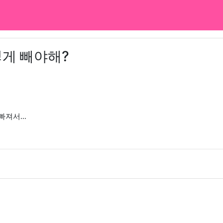
떻게 빼야해?
져서...