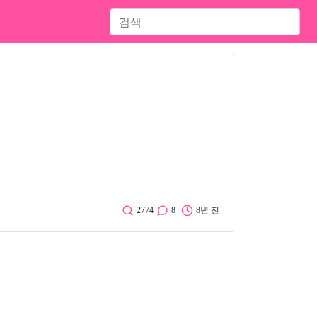
2774
8
8년 전