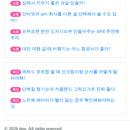
집에서 키우기 좋은 과일 있을까?
쇼핑
인터넷과 iptv 회사를 다른 걸 선택해서 쓸 수도 있
쇼핑
어?
피부표현 완전 도자기피부 만들어주는 파데 추천해
쇼핑
주라
대만 여행 갈 때 비행기는 어느 항공사가 좋아?
쇼핑
에뛰드 로르짭 쓸 때 선크림이랑 순서를 어떻게 발
최신
라야해?
단백질 챙기는데 커클랜드 그릭요거트 진짜 좋다
최신
노트북 배터리가 빨리 닳는 경우 확인해봐야하는
최신
것
© 2026 tipu. All rights reserved.