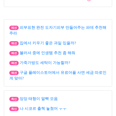
피부표현 완전 도자기피부 만들어주는 파데 추천해
패션
주라
집에서 키우기 좋은 과일 있을까?
패션
블러셔 중에 인생템 추천 좀 해줘
패션
가죽가방도 세탁이 가능할까?
패션
구글 플레이스토어에서 유료어플 사면 세금 따로인
패션
게 맞아?
앙앙 태형이 얼빡 모음
최신
나 시코르 출첵 놓쳤어 ㅜㅜ
최신