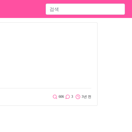
606
3
3년 전