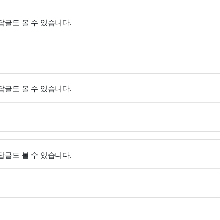
 답글도 볼 수 있습니다.
 답글도 볼 수 있습니다.
 답글도 볼 수 있습니다.