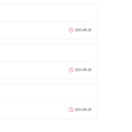
2023-06-28
2023-06-28
2023-06-28