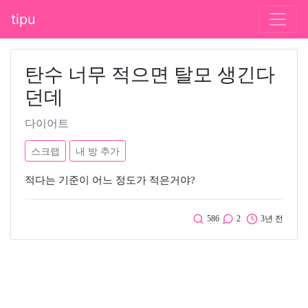
tipu
탄수 너무 적으면 탈모 생긴다
던데
다이어트
스크랩
내 방 추가
적다는 기준이 어느 정도가 적은거야?
586
2
3년 전