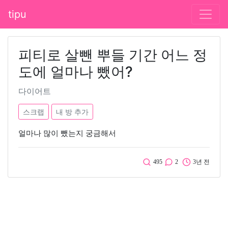
tipu
피티로 살뺀 뿌들 기간 어느 정
도에 얼마나 뺐어?
다이어트
스크랩
내 방 추가
얼마나 많이 뺐는지 궁금해서
495
2
3년 전