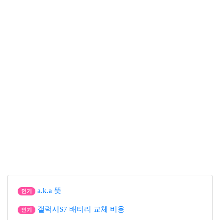
a.k.a 뜻
인기
갤럭시S7 배터리 교체 비용
인기