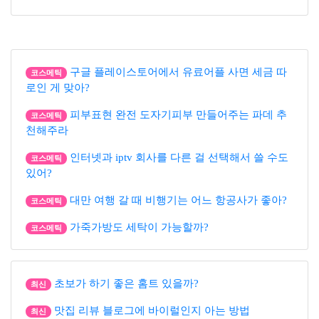
구글 플레이스토어에서 유료어플 사면 세금 따
코스메틱
로인 게 맞아?
피부표현 완전 도자기피부 만들어주는 파데 추
코스메틱
천해주라
인터넷과 iptv 회사를 다른 걸 선택해서 쓸 수도
코스메틱
있어?
대만 여행 갈 때 비행기는 어느 항공사가 좋아?
코스메틱
가죽가방도 세탁이 가능할까?
코스메틱
초보가 하기 좋은 홈트 있을까?
최신
맛집 리뷰 블로그에 바이럴인지 아는 방법
최신