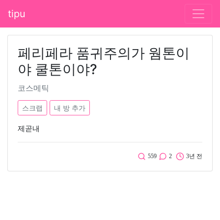
tipu
페리페라 품귀주의가 웜톤이
야 쿨톤이야?
코스메틱
스크랩
내 방 추가
제곧내
559
2
3년 전