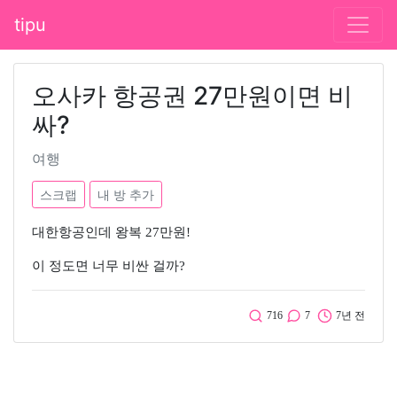
tipu
오사카 항공권 27만원이면 비
싸?
여행
스크랩
내 방 추가
대한항공인데 왕복 27만원!
이 정도면 너무 비싼 걸까?
716
7
7년 전