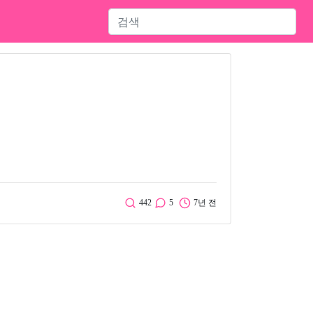
442
5
7년 전