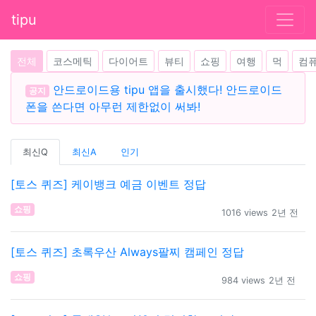
tipu
전체
코스메틱
다이어트
뷰티
쇼핑
여행
먹
컴
안드로이드용 tipu 앱을 출시했다! 안드로이드
공지
폰을 쓴다면 아무런 제한없이 써봐!
최신Q
최신A
인기
[토스 퀴즈] 케이뱅크 예금 이벤트 정답
쇼핑
1016 views
2년 전
[토스 퀴즈] 초록우산 Always팔찌 캠페인 정답
쇼핑
984 views
2년 전