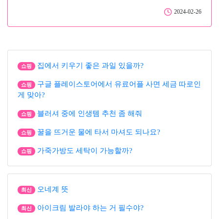
2024-02-26
집에서 키우기 좋은 과일 있을까?
쇼핑
구글 플레이스토어에서 유료어플 사면 세금 따로인
쇼핑
게 맞아?
블러셔 중에 인생템 추천 좀 해줘
쇼핑
꿀을 뜨거운 물에 타서 마셔도 되나요?
쇼핑
가죽가방도 세탁이 가능할까?
쇼핑
오네계 뜻
최신
아이크림 발라야 하는 거 필수야?
최신