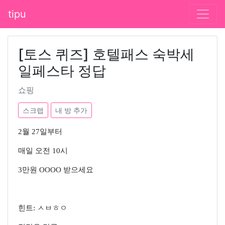
tipu
[토스 퀴즈] 호텔패스 숙박세
일페스타 정답
쇼핑
스크랩
내 방 추가
2월 27일부터
매일 오전 10시
3만원 OOOO 받으세요
힌트: ㅅㅂㅎㅇ