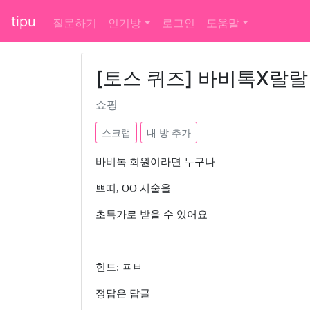
tipu
질문하기
인기방
로그인
도움말
[토스 퀴즈] 바비톡X랄
쇼핑
스크랩
내 방 추가
바비톡 회원이라면 누구나
쁘띠, OO 시술을
초특가로 받을 수 있어요
힌트: ㅍㅂ
정답은 답글