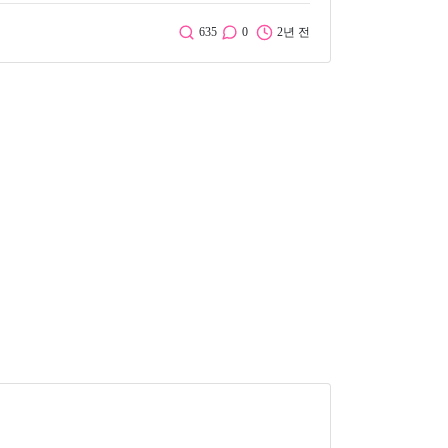
635
0
2년 전