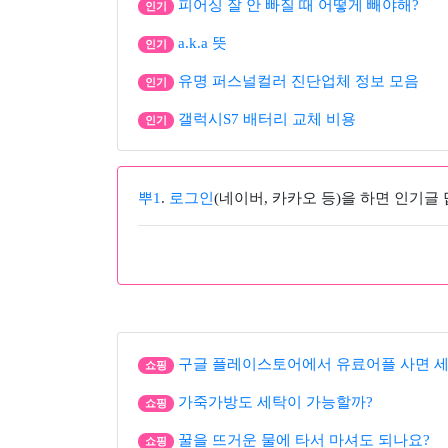
피어싱 잘 안 빠질 때 어떻게 빼야해?
인기
a.k.a 뜻
인기
유명 퍼스널컬러 진단업체 정보 모음
인기
갤럭시S7 배터리 교체 비용
인기
뿌1
.
로그인
(네이버, 카카오 등)을 하면 인기글
구글 플레이스토어에서 유료어플 사면 세
쇼핑
가죽가방도 세탁이 가능할까?
쇼핑
꿀을 뜨거운 물에 타서 마셔도 되나요?
쇼핑