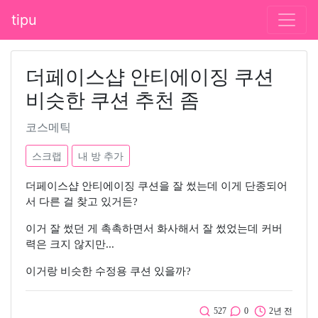
tipu
더페이스샵 안티에이징 쿠션
비슷한 쿠션 추천 좀
코스메틱
스크랩
내 방 추가
더페이스샵 안티에이징 쿠션을 잘 썼는데 이게 단종되어
서 다른 걸 찾고 있거든?
이거 잘 썼던 게 촉촉하면서 화사해서 잘 썼었는데 커버
력은 크지 않지만...
이거랑 비슷한 수정용 쿠션 있을까?
527
0
2년 전