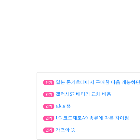
일본 돈키호테에서 구매한 다음 개봉하면
인기
갤럭시S7 배터리 교체 비용
인기
a.k.a 뜻
인기
LG 코드제로A9 종류에 따른 차이점
인기
가즈아 뜻
인기