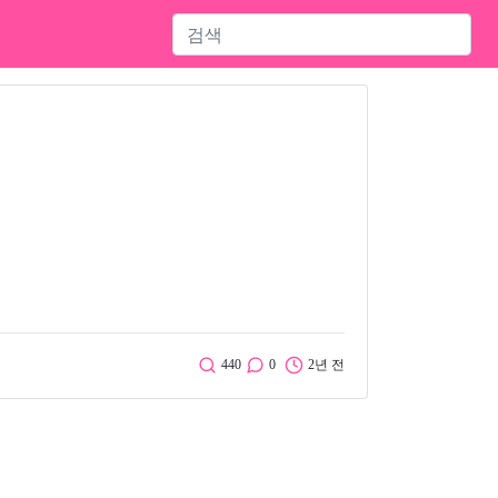
440
0
2년 전