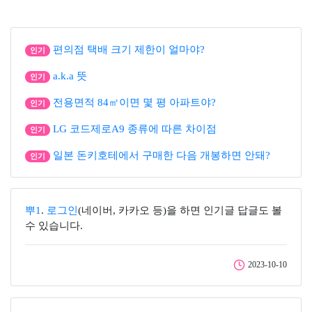
편의점 택배 크기 제한이 얼마야?
인기
a.k.a 뜻
인기
전용면적 84㎡이면 몇 평 아파트야?
인기
LG 코드제로A9 종류에 따른 차이점
인기
일본 돈키호테에서 구매한 다음 개봉하면 안돼?
인기
뿌1
.
로그인
(네이버, 카카오 등)을 하면 인기글 답글도 볼
수 있습니다.
2023-10-10