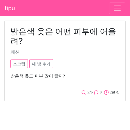
tipu
밝은색 옷은 어떤 피부에 어울
려?
패션
스크랩
내 방 추가
밝은색 옷도 피부 많이 탈까?
576
0
2년 전