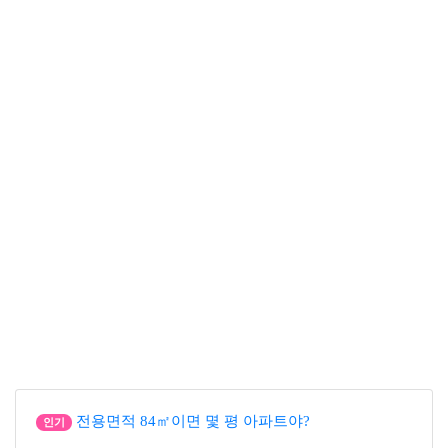
전용면적 84㎡이면 몇 평 아파트야?
인기