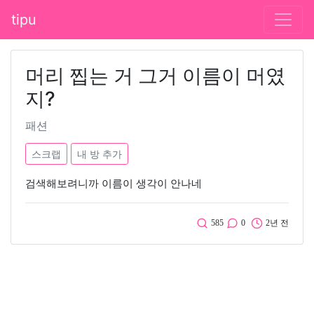
tipu
머리 찝는 거 그거 이름이 머였
지?
패션
스크랩
내 방 추가
검색해보려니까 이름이 생각이 안나네
585
0
2년 전