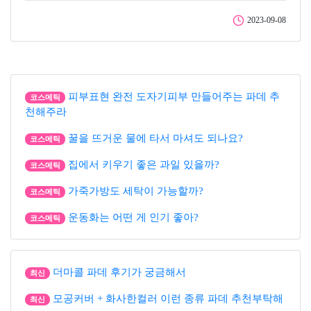
2023-09-08
피부표현 완전 도자기피부 만들어주는 파데 추
코스메틱
천해주라
꿀을 뜨거운 물에 타서 마셔도 되나요?
코스메틱
집에서 키우기 좋은 과일 있을까?
코스메틱
가죽가방도 세탁이 가능할까?
코스메틱
운동화는 어떤 게 인기 좋아?
코스메틱
더마콜 파데 후기가 궁금해서
최신
모공커버 + 화사한컬러 이런 종류 파데 추천부탁해
최신