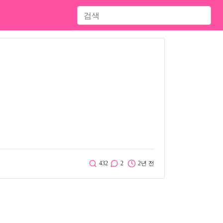
432
2
2년 전