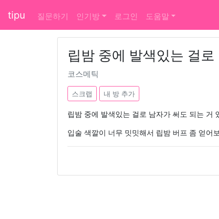
tipu
질문하기
인기방
로그인
도움말
립밤 중에 발색있는 걸로 
코스메틱
스크랩
내 방 추가
립밤 중에 발색있는 걸로 남자가 써도 되는 거 
입술 색깔이 너무 밋밋해서 립밤 버프 좀 얻어