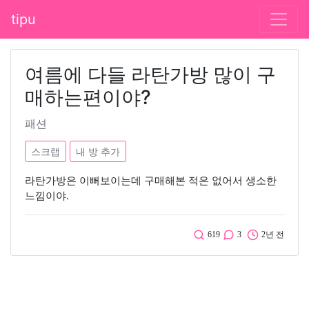
tipu
여름에 다들 라탄가방 많이 구
매하는편이야?
패션
스크랩
내 방 추가
라탄가방은 이뻐보이는데 구매해본 적은 없어서 생소한
느낌이야.
619
3
2년 전