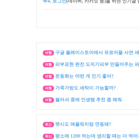
뿌4
.
로그인
(네이버, 카카오 등)을 하면 인기글
구글 플레이스토어에서 유료어플 사면 세
여행
피부표현 완전 도자기피부 만들어주는 
여행
운동화는 어떤 게 인기 좋아?
여행
가죽가방도 세탁이 가능할까?
여행
블러셔 중에 인생템 추천 좀 해줘
여행
팻시도 애플워치랑 연동돼?
최신
평소에 1200 먹는데 생리할 때는 더 먹어
최신