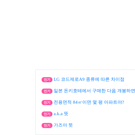
LG 코드제로A9 종류에 따른 차이점
인기
일본 돈키호테에서 구매한 다음 개봉하면
인기
전용면적 84㎡이면 몇 평 아파트야?
인기
a.k.a 뜻
인기
가즈아 뜻
인기