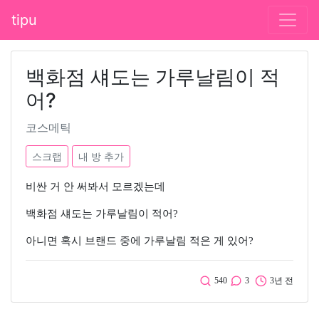
tipu
백화점 섀도는 가루날림이 적
어?
코스메틱
스크랩
내 방 추가
비싼 거 안 써봐서 모르겠는데
백화점 섀도는 가루날림이 적어?
아니면 혹시 브랜드 중에 가루날림 적은 게 있어?
540
3
3년 전