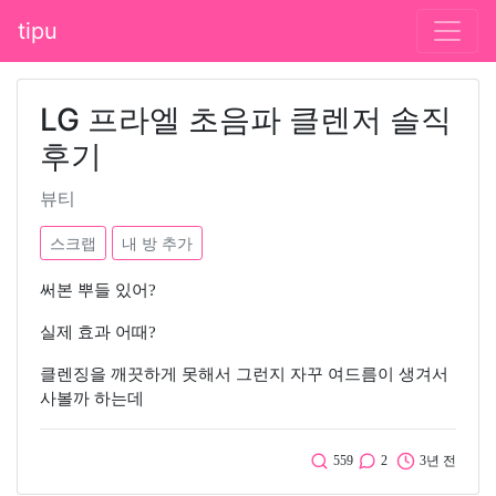
tipu
LG 프라엘 초음파 클렌저 솔직
후기
뷰티
스크랩
내 방 추가
써본 뿌들 있어?
실제 효과 어때?
클렌징을 깨끗하게 못해서 그런지 자꾸 여드름이 생겨서
사볼까 하는데
559
2
3년 전