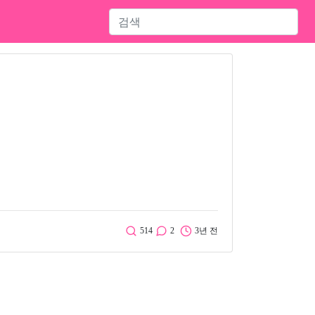
514
2
3년 전