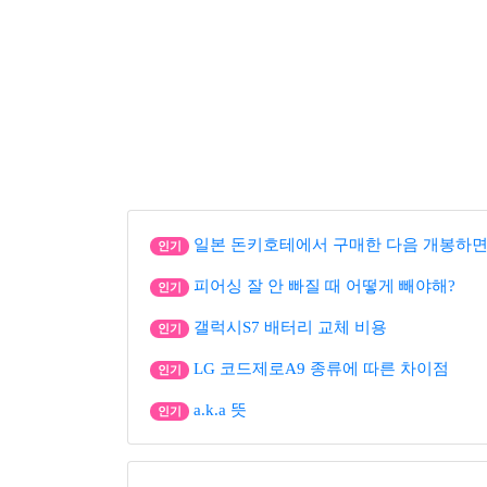
일본 돈키호테에서 구매한 다음 개봉하면
인기
피어싱 잘 안 빠질 때 어떻게 빼야해?
인기
갤럭시S7 배터리 교체 비용
인기
LG 코드제로A9 종류에 따른 차이점
인기
a.k.a 뜻
인기