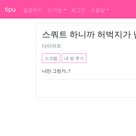
tipu
질문하기
인기방
로그인
도움말
스쿼트 하니까 허벅지가 
다이어트
스크랩
내 방 추가
나만 그런가..?