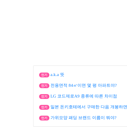
a.k.a 뜻
인기
전용면적 84㎡이면 몇 평 아파트야?
인기
LG 코드제로A9 종류에 따른 차이점
인기
일본 돈키호테에서 구매한 다음 개봉하면
인기
가위모양 패딩 브랜드 이름이 뭐야?
인기