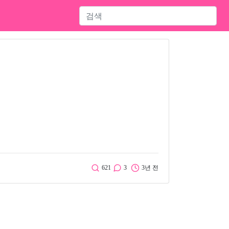
621
3
3년 전