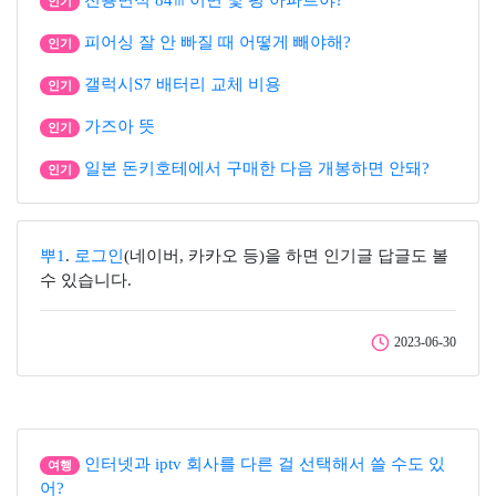
전용면적 84㎡이면 몇 평 아파트야?
인기
피어싱 잘 안 빠질 때 어떻게 빼야해?
인기
갤럭시S7 배터리 교체 비용
인기
가즈아 뜻
인기
일본 돈키호테에서 구매한 다음 개봉하면 안돼?
인기
뿌1
.
로그인
(네이버, 카카오 등)을 하면 인기글 답글도 볼
수 있습니다.
2023-06-30
인터넷과 iptv 회사를 다른 걸 선택해서 쓸 수도 있
여행
어?