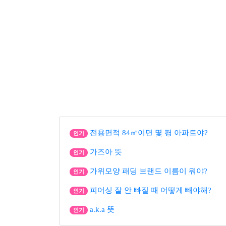
전용면적 84㎡이면 몇 평 아파트야?
인기
가즈아 뜻
인기
가위모양 패딩 브랜드 이름이 뭐야?
인기
피어싱 잘 안 빠질 때 어떻게 빼야해?
인기
a.k.a 뜻
인기