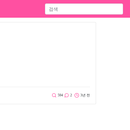
594
2
3년 전