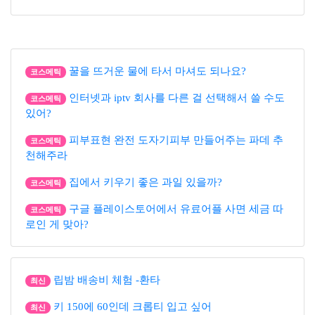
꿀을 뜨거운 물에 타서 마셔도 되나요?
코스메틱
인터넷과 iptv 회사를 다른 걸 선택해서 쓸 수도
코스메틱
있어?
피부표현 완전 도자기피부 만들어주는 파데 추
코스메틱
천해주라
집에서 키우기 좋은 과일 있을까?
코스메틱
구글 플레이스토어에서 유료어플 사면 세금 따
코스메틱
로인 게 맞아?
립밤 배송비 체험 -환타
최신
키 150에 60인데 크롭티 입고 싶어
최신