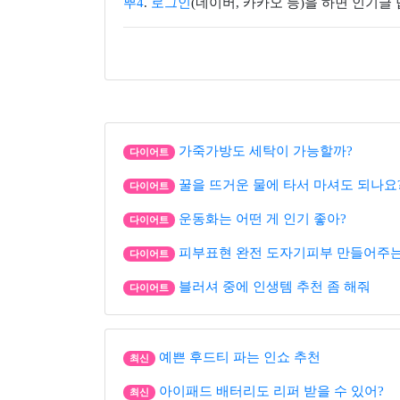
뿌4
.
로그인
(네이버, 카카오 등)을 하면 인기글
가죽가방도 세탁이 가능할까?
다이어트
꿀을 뜨거운 물에 타서 마셔도 되나요
다이어트
운동화는 어떤 게 인기 좋아?
다이어트
피부표현 완전 도자기피부 만들어주는
다이어트
블러셔 중에 인생템 추천 좀 해줘
다이어트
예쁜 후드티 파는 인쇼 추천
최신
아이패드 배터리도 리퍼 받을 수 있어?
최신