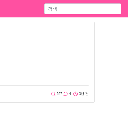
557
4
3년 전