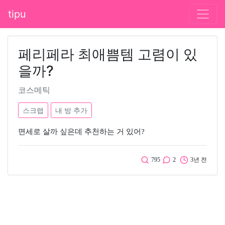
tipu
페리페라 최애쁨템 고렴이 있
을까?
코스메틱
스크랩
내 방 추가
면세로 살까 싶은데 추천하는 거 있어?
795
2
3년 전