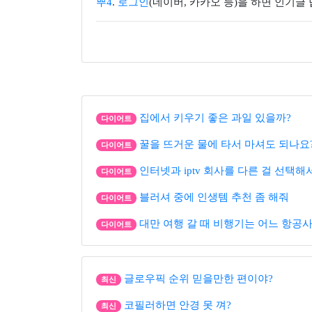
뿌4
.
로그인
(네이버, 카카오 등)을 하면 인기글
집에서 키우기 좋은 과일 있을까?
다이어트
꿀을 뜨거운 물에 타서 마셔도 되나요
다이어트
인터넷과 iptv 회사를 다른 걸 선택해
다이어트
블러셔 중에 인생템 추천 좀 해줘
다이어트
대만 여행 갈 때 비행기는 어느 항공사
다이어트
글로우픽 순위 믿을만한 편이야?
최신
코필러하면 안경 못 껴?
최신