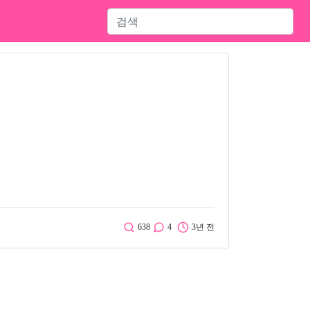
638
4
3년 전