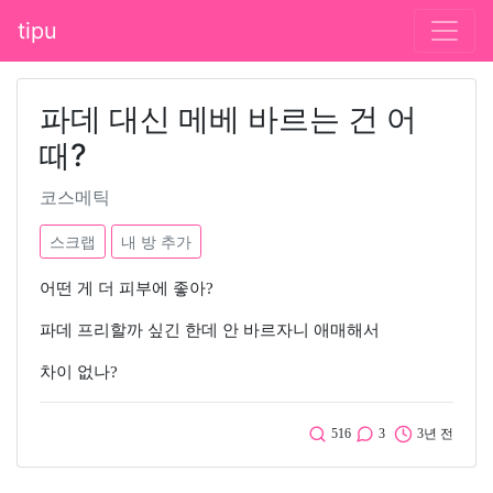
tipu
파데 대신 메베 바르는 건 어
때?
코스메틱
스크랩
내 방 추가
어떤 게 더 피부에 좋아?
파데 프리할까 싶긴 한데 안 바르자니 애매해서
차이 없나?
516
3
3년 전