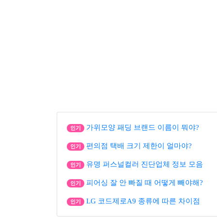
가위모양 패딩 브랜드 이름이 뭐야?
인기
편의점 택배 크기 제한이 얼마야?
인기
유명 퍼스널컬러 진단업체 정보 모음
인기
피어싱 잘 안 빠질 때 어떻게 빼야해?
인기
LG 코드제로A9 종류에 따른 차이점
인기