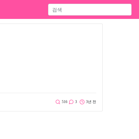
516
3
3년 전