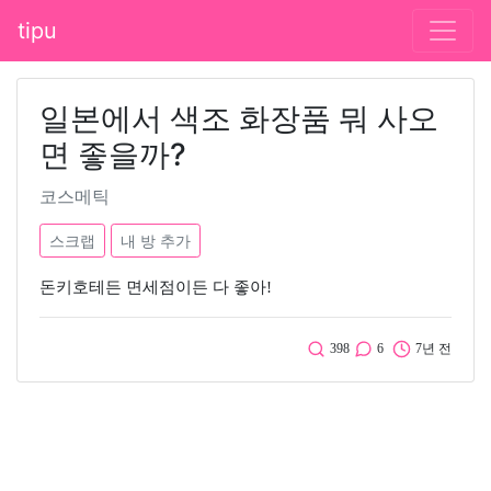
tipu
일본에서 색조 화장품 뭐 사오
면 좋을까?
코스메틱
스크랩
내 방 추가
돈키호테든 면세점이든 다 좋아!
398
6
7년 전