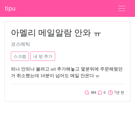
tipu
아멜리 메일알람 안와 ㅠ
코스메틱
스크랩
내 방 추가
되나 안되나 볼려고 url 추가해놓고 몇분뒤에 주문해뒀던
거 취소했는데 10분이 넘어도 메일 안온다 ㅠ
484
6
7년 전