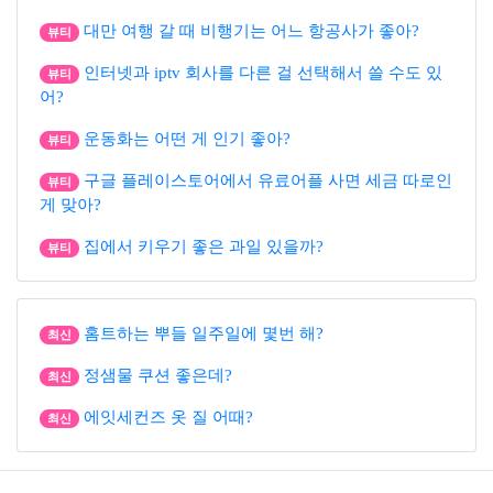
대만 여행 갈 때 비행기는 어느 항공사가 좋아?
뷰티
인터넷과 iptv 회사를 다른 걸 선택해서 쓸 수도 있
뷰티
어?
운동화는 어떤 게 인기 좋아?
뷰티
구글 플레이스토어에서 유료어플 사면 세금 따로인
뷰티
게 맞아?
집에서 키우기 좋은 과일 있을까?
뷰티
홈트하는 뿌들 일주일에 몇번 해?
최신
정샘물 쿠션 좋은데?
최신
에잇세컨즈 옷 질 어때?
최신