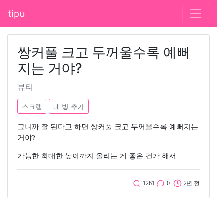
tipu
쌍커풀 크고 두꺼울수록 예뻐
지는 거야?
뷰티
스크랩
내 방 추가
그니까 잘 된다고 하면 쌍커풀 크고 두꺼울수록 예뻐지는
거야?
가능한 최대한 높이까지 올리는 게 좋은 건가 해서
1261
0
2년 전