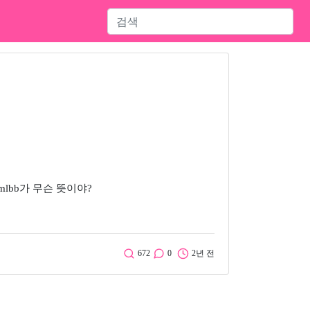
lbb가 무슨 뜻이야?
672
0
2년 전