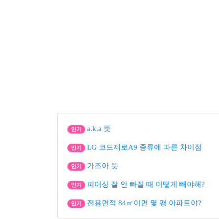
a.k.a 뜻
인기
LG 코드제로A9 종류에 따른 차이점
인기
가즈아 뜻
인기
피어싱 잘 안 빠질 때 어떻게 빼야해?
인기
전용면적 84㎡이면 몇 평 아파트야?
인기