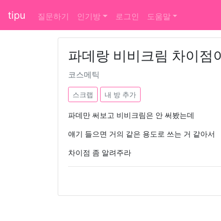
tipu
질문하기
인기방
로그인
도움말
파데랑 비비크림 차이점이
코스메틱
스크랩
내 방 추가
파데만 써보고 비비크림은 안 써봤는데
얘기 들으면 거의 같은 용도로 쓰는 거 같아서
차이점 좀 알려주라