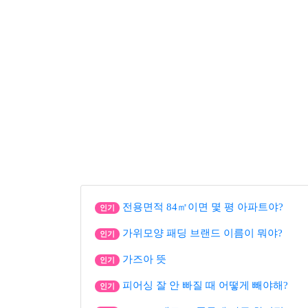
전용면적 84㎡이면 몇 평 아파트야?
인기
가위모양 패딩 브랜드 이름이 뭐야?
인기
가즈아 뜻
인기
피어싱 잘 안 빠질 때 어떻게 빼야해?
인기