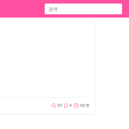
527
0
2년 전