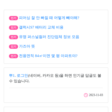
피어싱 잘 안 빠질 때 어떻게 빼야해?
인기
갤럭시S7 배터리 교체 비용
인기
유명 퍼스널컬러 진단업체 정보 모음
인기
가즈아 뜻
인기
전용면적 84㎡이면 몇 평 아파트야?
인기
뿌1
.
로그인
(네이버, 카카오 등)을 하면 인기글 답글도 볼
수 있습니다.
2023-11-03