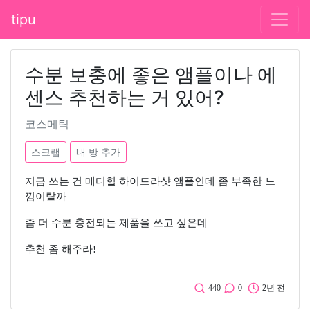
tipu
수분 보충에 좋은 앰플이나 에
센스 추천하는 거 있어?
코스메틱
스크랩
내 방 추가
지금 쓰는 건 메디힐 하이드라샷 앰플인데 좀 부족한 느
낌이랄까
좀 더 수분 충전되는 제품을 쓰고 싶은데
추천 좀 해주라!
440
0
2년 전