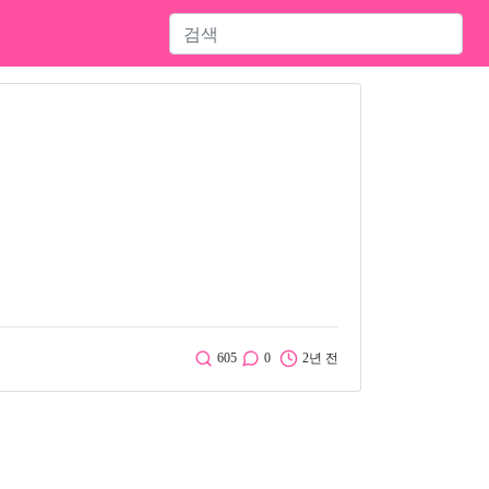
605
0
2년 전