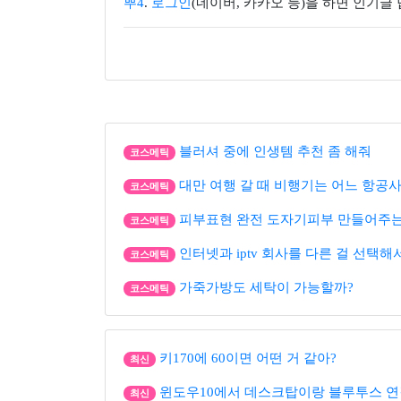
뿌4
.
로그인
(네이버, 카카오 등)을 하면 인기글
블러셔 중에 인생템 추천 좀 해줘
코스메틱
대만 여행 갈 때 비행기는 어느 항공사
코스메틱
피부표현 완전 도자기피부 만들어주는
코스메틱
인터넷과 iptv 회사를 다른 걸 선택해
코스메틱
가죽가방도 세탁이 가능할까?
코스메틱
키170에 60이면 어떤 거 같아?
최신
윈도우10에서 데스크탑이랑 블루투스 연
최신