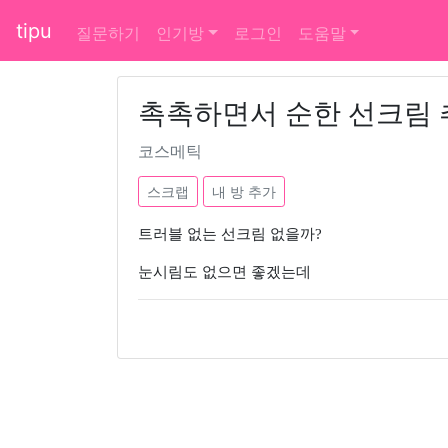
tipu
질문하기
인기방
로그인
도움말
촉촉하면서 순한 선크림 
코스메틱
스크랩
내 방 추가
트러블 없는 선크림 없을까?
눈시림도 없으면 좋겠는데