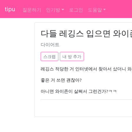
tipu
질문하기
인기방
로그인
도움말
다들 레깅스 입으면 와이존
다이어트
스크랩
내 방 추가
레깅스 적당한 거 인터넷에서 찾아서 샀더니 
좋은 거 쓰면 괜찮아?
아니면 와이존이 살쪄서 그런건가?ㅋㅋ