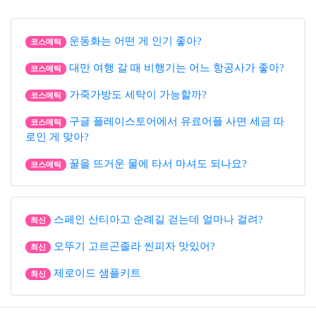
운동화는 어떤 게 인기 좋아?
코스메틱
대만 여행 갈 때 비행기는 어느 항공사가 좋아?
코스메틱
가죽가방도 세탁이 가능할까?
코스메틱
구글 플레이스토어에서 유료어플 사면 세금 따
코스메틱
로인 게 맞아?
꿀을 뜨거운 물에 타서 마셔도 되나요?
코스메틱
스페인 산티아고 순례길 걷는데 얼마나 걸려?
최신
오뚜기 고르곤졸라 씬피자 맛있어?
최신
제로이드 샘플키트
최신